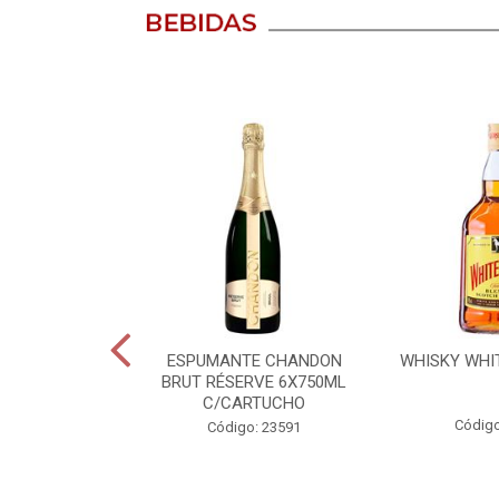
GANHE
LUIZ - 750ML
ESPUMANTE CHANDON
WHISKY WHIT
BRUT RÉSERVE 6X750ML
C/CARTUCHO
o: 20820
Código
Código: 23591