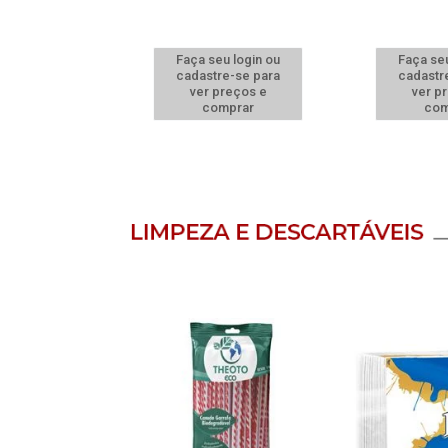
u login ou
Faça seu login ou
Faça seu
e-se para
cadastre-se para
cadastr
reços e
ver preços e
ver p
mprar
comprar
com