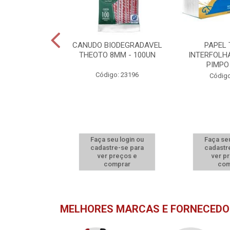
MPERMEÁVEL
CANUDO BIODEGRADAVEL
PAPEL
L - 400UN
THEOTO 8MM - 100UN
INTERFOLH
PIMPO
o: 21779
Código: 23196
Código
u login ou
Faça seu login ou
Faça seu
e-se para
cadastre-se para
cadastr
reços e
ver preços e
ver p
mprar
comprar
com
MELHORES MARCAS E FORNECEDO