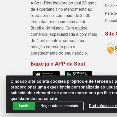
A Sost Distribuidora possui 20 anos
Políti
de experiência no atendimento ao
Para So
food service, com mais de 3.500
Cance
itens das principais marcas do
Brasil e do Mundo. Com equipe
Site
comercial especializada e com mais
de 4 mil clientes, somos uma
solução completa para o
abastecimento do seu negócio.
Baixe já o APP da Sost
O nosso site coleta cookies próprios e de terceiros 
proporcionar uma experiência personalizada ao usuár
publicidade relevante de acordo com o seu perfil e m
Sost Distribuidora - Rua Cân
qualidade do nosso site.
Aceito
Negar não essenciais
Preferências de