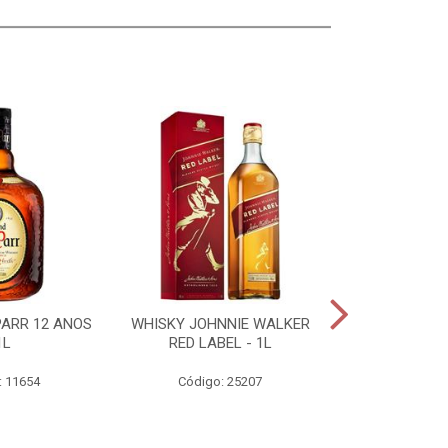
PARR 12 ANOS
WHISKY JOHNNIE WALKER
GIN TANQUE
1L
RED LABEL - 1L
DRY - 
: 11654
Código: 25207
Código: