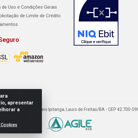
ca de Uso e Condições Gerais
licitação de Limite de Crédito
lamentos
 Seguro
para
io, apresentar
elhorar a
dido Rissut, 254 - Recreio Ipitanga, Lauro de Freitas/BA - CEP 42.700-
 Cookies