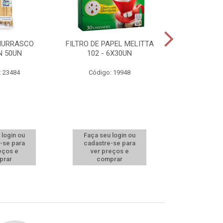
HURRASCO
FILTRO DE PAPEL MELITTA
TOUCA DES
N 50UN
102 - 6X30UN
BRANCA BOM
: 23484
Código: 19948
Código:
 login ou
Faça seu login ou
Faça seu 
-se para
cadastre-se para
cadastre
eços e
ver preços e
ver pr
prar
comprar
comp