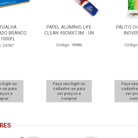
 TOALHA
PAPEL ALUMÍNIO LIFE
PALITO C
ADO BRANCO
CLEAN 45CMX7,5M - UN
INOVE
 1000FL
Código: 18486
Código
: 24787
 login ou
Faça seu login ou
Faça seu
e-se para
cadastre-se para
cadastre
reços e
ver preços e
ver pr
prar
comprar
com
RES