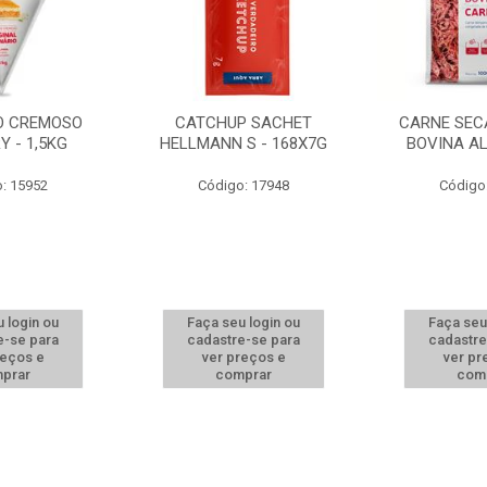
O CREMOSO
CATCHUP SACHET
CARNE SEC
Y - 1,5KG
HELLMANN S - 168X7G
BOVINA A
: 15952
Código: 17948
Código
 login ou
Faça seu login ou
Faça seu
e-se para
cadastre-se para
cadastre
reços e
ver preços e
ver pr
prar
comprar
com