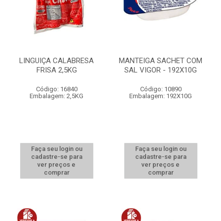
LINGUIÇA CALABRESA
MANTEIGA SACHET COM
FRISA 2,5KG
SAL VIGOR - 192X10G
Código: 16840
Código: 10890
Embalagem: 2,5KG
Embalagem: 192X10G
Faça seu login ou
Faça seu login ou
cadastre-se para
cadastre-se para
ver preços e
ver preços e
comprar
comprar