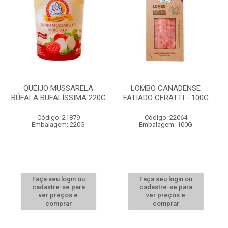
QUEIJO MUSSARELA
LOMBO CANADENSE
BÚFALA BUFALÍSSIMA 220G
FATIADO CERATTI - 100G
Código: 21879
Código: 22064
Embalagem: 220G
Embalagem: 100G
Faça seu login ou
Faça seu login ou
cadastre-se para
cadastre-se para
ver preços e
ver preços e
comprar
comprar