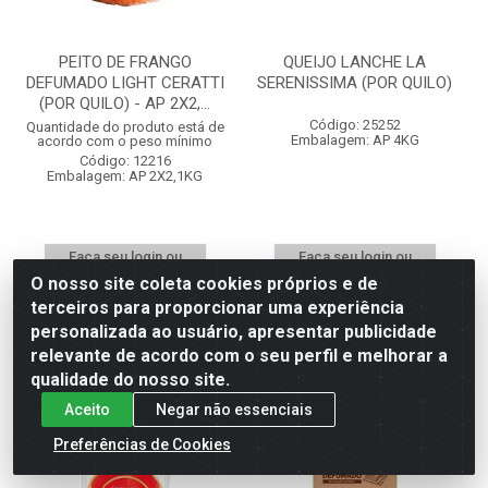
PEITO DE FRANGO
QUEIJO LANCHE LA
DEFUMADO LIGHT CERATTI
SERENISSIMA (POR QUILO)
(POR QUILO) - AP 2X2,...
Código: 25252
Quantidade do produto está de
Embalagem: AP 4KG
acordo com o peso mínimo
Código: 12216
Embalagem: AP 2X2,1KG
Faça seu login ou
Faça seu login ou
cadastre-se para
cadastre-se para
O nosso site coleta cookies próprios e de
ver preços e
ver preços e
terceiros para proporcionar uma experiência
comprar
comprar
personalizada ao usuário, apresentar publicidade
relevante de acordo com o seu perfil e melhorar a
qualidade do nosso site.
Aceito
Negar não essenciais
Preferências de Cookies