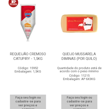
REQUEIJÃO CREMOSO
QUEIJO MUSSARELA
CATUPIRY - 1,5KG
DIMINAS (POR QUILO)
Código: 15952
Quantidade do produto está de
acordo com o peso mínimo
Embalagem: 1,5KG
Código: 11215
Embalagem: AP 6X3KG
Faça seu login ou
Faça seu login ou
cadastre-se para
cadastre-se para
ver preços e
ver preços e