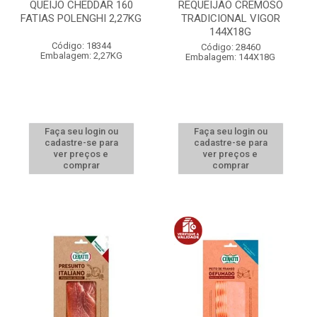
QUEIJO CHEDDAR 160
REQUEIJÃO CREMOSO
FATIAS POLENGHI 2,27KG
TRADICIONAL VIGOR
144X18G
Código: 18344
Código: 28460
Embalagem: 2,27KG
Embalagem: 144X18G
Faça seu login ou
Faça seu login ou
cadastre-se para
cadastre-se para
ver preços e
ver preços e
comprar
comprar