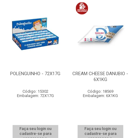
POLENGUINHO - 72X17G
CREAM CHEESE DANUBIO -
6X1KG
Código: 15302
Código: 18569
Embalagem: 72X17G
Embalagem: 6X1KG
Faça seu login ou
Faça seu login ou
cadastre-se para
cadastre-se para