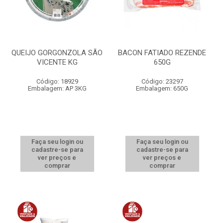
QUEIJO GORGONZOLA SÃO
BACON FATIADO REZENDE
VICENTE KG
650G
Código: 18929
Código: 23297
Embalagem: AP 3KG
Embalagem: 650G
Faça seu login ou
Faça seu login ou
cadastre-se para
cadastre-se para
ver preços e
ver preços e
comprar
comprar