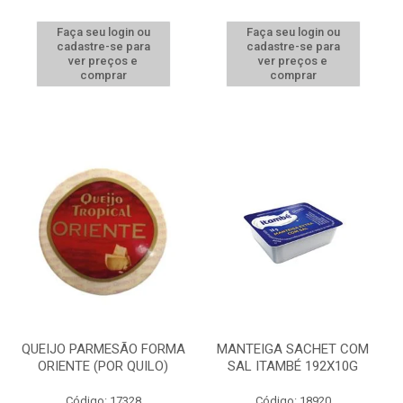
Faça seu login ou
Faça seu login ou
cadastre-se para
cadastre-se para
ver preços e
ver preços e
comprar
comprar
QUEIJO PARMESÃO FORMA
MANTEIGA SACHET COM
ORIENTE (POR QUILO)
SAL ITAMBÉ 192X10G
Código: 17328
Código: 18920