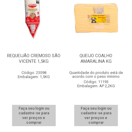
REQUEIJÃO CREMOSO SÃO
QUEIJO COALHO
VICENTE 1,5KG
AMARALINA KG
Código: 25598
Quantidade do produto está de
acordo com o peso mínimo
Embalagem: 1,5KG
Código: 11193
Embalagem: AP 2,2KG
Faça seu login ou
Faça seu login ou
cadastre-se para
cadastre-se para
ver preços e
ver preços e
comprar
comprar