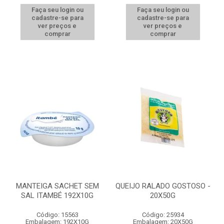
Faça seu login ou
Faça seu login ou
cadastre-se para
cadastre-se para
ver preços e
ver preços e
comprar
comprar
MANTEIGA SACHET SEM
QUEIJO RALADO GOSTOSO -
SAL ITAMBÉ 192X10G
20X50G
Código: 15563
Código: 25934
Embalagem: 192X10G
Embalagem: 20X50G