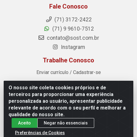
Fale Conosco
(71) 3172-2422
(71) 9 9610-7512
contato@sost.com.br
Instagram
Trabalhe Conosco
Enviar currículo / Cadastrar-se
O nosso site coleta cookies próprios e de
Sost Distribuidora - Rua Cândido Rissut, 254 - Recreio
terceiros para proporcionar uma experiência
Ipitanga, Lauro de Freitas/BA - CEP 42.700-590 - CNPJ
personalizada ao usuário, apresentar publicidade
07.041.307/0001-80
relevante de acordo com o seu perfil e melhorar a
qualidade do nosso site.
Aceito
Negar não essenciais
Preferências de Cookies