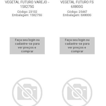
VEGETAL FUTURO VAREJO -
VEGETAL FUTURO FS
15X275G
6X800G
Código: 23132
Código: 25447
Embalagem: 15X275G
Embalagem: 6X800G
Faça seu login ou
Faça seu login ou
cadastre-se para
cadastre-se para
ver preços e
ver preços e
comprar
comprar