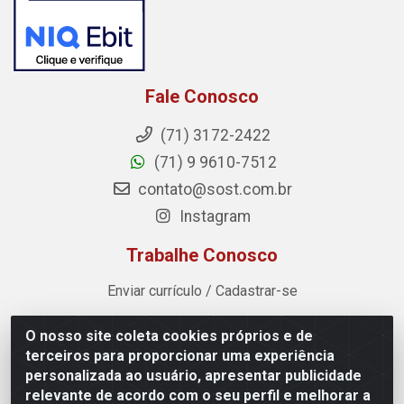
Fale Conosco
(71) 3172-2422
(71) 9 9610-7512
contato@sost.com.br
Instagram
Trabalhe Conosco
Enviar currículo / Cadastrar-se
O nosso site coleta cookies próprios e de
Sost Distribuidora - Rua Cândido Rissut, 254 - Recreio
terceiros para proporcionar uma experiência
Ipitanga, Lauro de Freitas/BA - CEP 42.700-590 - CNPJ
personalizada ao usuário, apresentar publicidade
07.041.307/0001-80
relevante de acordo com o seu perfil e melhorar a