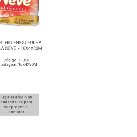
EL HIGIÊNICO FOLHA
LA NEVE - 16X4X30M
Código: 11069
balagem: 16X4X30M
Faça seu login ou
cadastre-se para
ver preços e
comprar