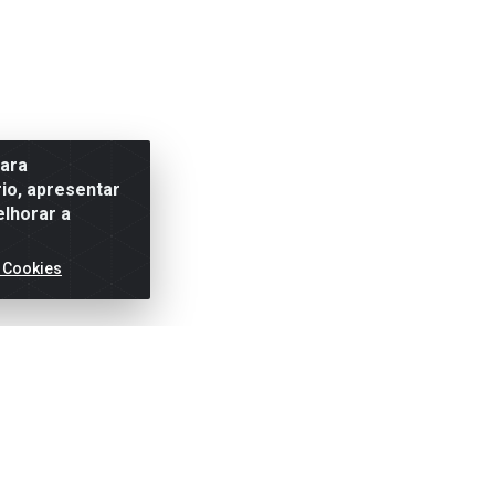
para
io, apresentar
elhorar a
 Cookies