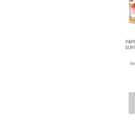
PAP
DUP
Em