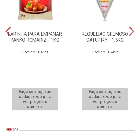
FARINHA PARA EMPANAR
REQUEIJÃO CREMOSO
PANKO ROMARIZ - 1KG
CATUPIRY - 1,5KG
Código: 18723
Código: 15952
Faça seu login ou
Faça seu login ou
cadastre-se para
cadastre-se para
ver preços e
ver preços e
comprar
comprar