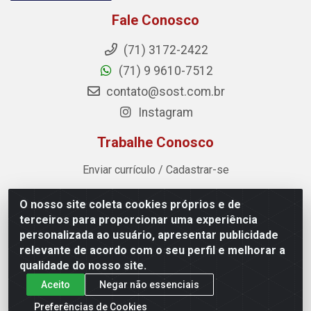
Fale Conosco
(71) 3172-2422
(71) 9 9610-7512
contato@sost.com.br
Instagram
Trabalhe Conosco
Enviar currículo / Cadastrar-se
O nosso site coleta cookies próprios e de
Sost Distribuidora - Rua Cândido Rissut, 254 - Recreio
terceiros para proporcionar uma experiência
Ipitanga, Lauro de Freitas/BA - CEP 42.700-590 - CNPJ
personalizada ao usuário, apresentar publicidade
07.041.307/0001-80
relevante de acordo com o seu perfil e melhorar a
qualidade do nosso site.
Aceito
Negar não essenciais
Preferências de Cookies