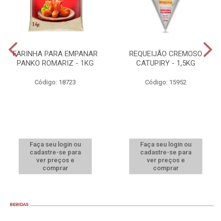
FARINHA PARA EMPANAR
REQUEIJÃO CREMOSO
PANKO ROMARIZ - 1KG
CATUPIRY - 1,5KG
Código: 18723
Código: 15952
Faça seu login ou
Faça seu login ou
cadastre-se para
cadastre-se para
ver preços e
ver preços e
comprar
comprar