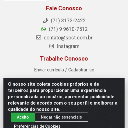
Fale Conosco
(71) 3172-2422
(71) 9 9610-7512
contato@sost.com.br
Instagram
Trabalhe Conosco
Enviar currículo / Cadastrar-se
O nosso site coleta cookies próprios e de
Sost Distribuidora - Rua Cândido Rissut, 254 - Recreio
terceiros para proporcionar uma experiência
Ipitanga, Lauro de Freitas/BA - CEP 42.700-590 - CNPJ
personalizada ao usuário, apresentar publicidade
07.041.307/0001-80
relevante de acordo com o seu perfil e melhorar a
qualidade do nosso site.
Aceito
Negar não essenciais
Preferências de Cookies