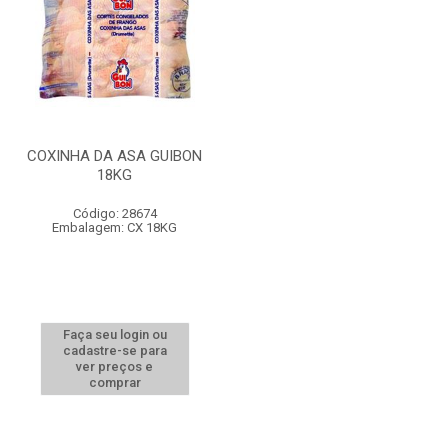
COXINHA DA ASA GUIBON
18KG
Código: 28674
Embalagem: CX 18KG
Faça seu login ou
cadastre-se para
ver preços e
comprar