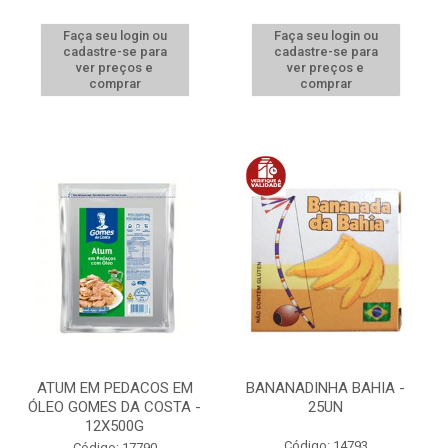
Faça seu login ou
Faça seu login ou
cadastre-se para
cadastre-se para
ver preços e
ver preços e
comprar
comprar
ATUM EM PEDACOS EM
BANANADINHA BAHIA -
ÓLEO GOMES DA COSTA -
25UN
12X500G
Código: 14793
Código: 17790