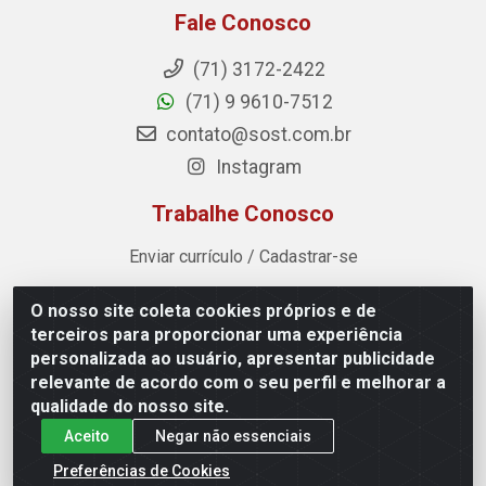
Fale Conosco
(71) 3172-2422
(71) 9 9610-7512
contato@sost.com.br
Instagram
Trabalhe Conosco
Enviar currículo / Cadastrar-se
O nosso site coleta cookies próprios e de
Sost Distribuidora - Rua Cândido Rissut, 254 - Recreio
terceiros para proporcionar uma experiência
Ipitanga, Lauro de Freitas/BA - CEP 42.700-590 - CNPJ
personalizada ao usuário, apresentar publicidade
07.041.307/0001-80
relevante de acordo com o seu perfil e melhorar a
qualidade do nosso site.
Aceito
Negar não essenciais
Preferências de Cookies