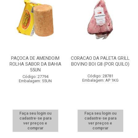
PAÇOCA DE AMENDOIM
CORACAO DA PALETA GRILL
ROLHA SABOR DA BAHIA
BOVINO BOI G8 (POR QUILO)
55UN
Código: 28781
Código: 27794
Embalagem: AP 1KG
Embalagem: 55UN
Faça seu login ou
Faça seu login ou
cadastre-se para
cadastre-se para
ver preços e
ver preços e
comprar
comprar