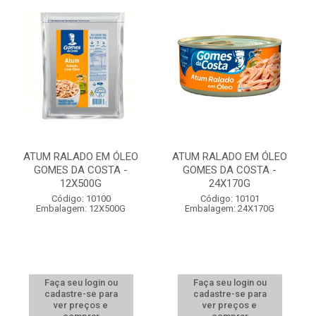
ATUM RALADO EM ÓLEO
ATUM RALADO EM ÓLEO
GOMES DA COSTA -
GOMES DA COSTA -
12X500G
24X170G
Código: 10100
Código: 10101
Embalagem: 12X500G
Embalagem: 24X170G
Faça seu login ou
Faça seu login ou
cadastre-se para
cadastre-se para
ver preços e
ver preços e