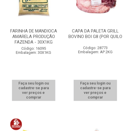
FARINHA DE MANDIOCA
CAPA DA PALETA GRILL
AMARELA PRODUÇÃO
BOVINO BOI G8 (POR QUILO
FAZENDA - 30X1KG
Código: 28773
Código: 16095
Embalagem: AP 2KG
Embalagem: 30X1KG
Faça seu login ou
Faça seu login ou
cadastre-se para
cadastre-se para
ver preços e
ver preços e
comprar
comprar