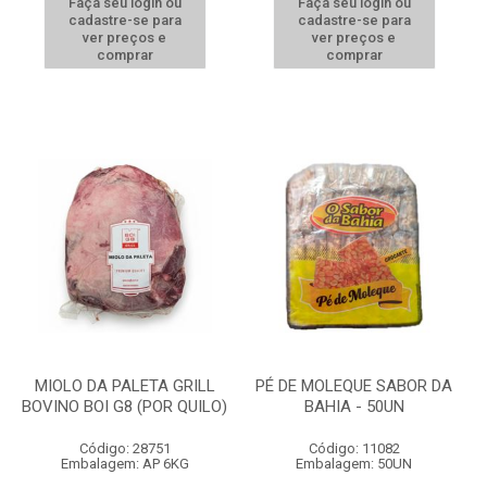
Faça seu login ou
Faça seu login ou
cadastre-se para
cadastre-se para
ver preços e
ver preços e
comprar
comprar
MIOLO DA PALETA GRILL
PÉ DE MOLEQUE SABOR DA
BOVINO BOI G8 (POR QUILO)
BAHIA - 50UN
Código: 28751
Código: 11082
Embalagem: AP 6KG
Embalagem: 50UN