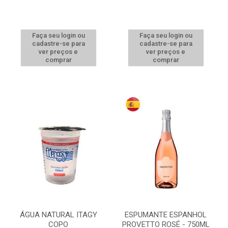
Faça seu login ou
Faça seu login ou
cadastre-se para
cadastre-se para
ver preços e
ver preços e
comprar
comprar
ÁGUA NATURAL ITAGY
ESPUMANTE ESPANHOL
COPO
PROVETTO ROSÉ - 750ML