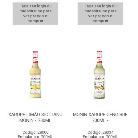
Faça seu login ou
Faça seu login ou
cadastre-se para
cadastre-se para
ver preços e
ver preços e
comprar
comprar
XAROPE LIMÃO SICILIANO
MONIN XAROPE GENGIBRE
MONIN - 700ML
700ML -
Código: 28000
Código: 28334
Embalagem: 700ML
Embalagem: 700ML