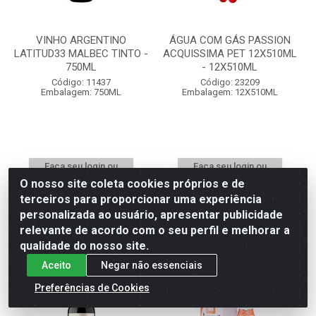
VINHO ARGENTINO
ÁGUA COM GÁS PASSION
LATITUD33 MALBEC TINTO -
ACQUISSIMA PET 12X510ML
750ML
- 12X510ML
Código: 11437
Código: 23209
Embalagem: 750ML
Embalagem: 12X510ML
Faça seu login ou
Faça seu login ou
cadastre-se para
cadastre-se para
O nosso site coleta cookies próprios e de
ver preços e
ver preços e
terceiros para proporcionar uma experiência
comprar
comprar
personalizada ao usuário, apresentar publicidade
relevante de acordo com o seu perfil e melhorar a
qualidade do nosso site.
Aceito
Negar não essenciais
Preferências de Cookies