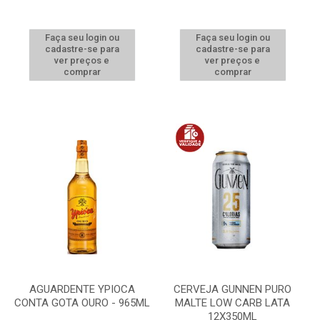
Faça seu login ou
Faça seu login ou
cadastre-se para
cadastre-se para
ver preços e
ver preços e
comprar
comprar
AGUARDENTE YPIOCA
CERVEJA GUNNEN PURO
CONTA GOTA OURO - 965ML
MALTE LOW CARB LATA
12X350ML