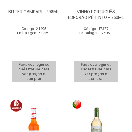
BITTER CAMPARI - 998ML
VINHO PORTUGUÊS
ESPORÃO PÉ TINTO - 750ML
Código: 24495
Código: 17377
Embalagem: 998ML
Embalagem: 750ML
Faça seu login ou
Faça seu login ou
cadastre-se para
cadastre-se para
ver preços e
ver preços e
comprar
comprar