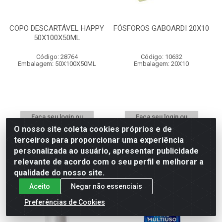
COPO DESCARTÁVEL HAPPY
FÓSFOROS GABOARDI 20X10
50X100X50ML
Código: 28764
Código: 10632
Embalagem: 50X100X50ML
Embalagem: 20X10
Faça seu login ou
Faça seu login ou
cadastre-se para
cadastre-se para
O nosso site coleta cookies próprios e de
ver preços e
ver preços e
terceiros para proporcionar uma experiência
comprar
comprar
personalizada ao usuário, apresentar publicidade
relevante de acordo com o seu perfil e melhorar a
qualidade do nosso site.
Aceito
Negar não essenciais
Preferências de Cookies