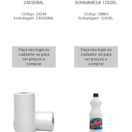
24X500ML
BONNAMESA 12X2RL
Código: 26294
Código: 28865
Embalagem: 24X500ML
Embalagem: 12X2RL
Faça seu login ou
Faça seu login ou
cadastre-se para
cadastre-se para
ver preços e
ver preços e
comprar
comprar