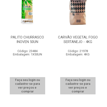
PALITO CHURRASCO
CARVÃO VEGETAL FOGO
INOVEN 50UN
SERTANEJO - 4KG
Código: 23484
Código: 21978
Embalagem: 1X50UN
Embalagem: 4KG
Faça seu login ou
Faça seu login ou
cadastre-se para
cadastre-se para
ver preços e
ver preços e
comprar
comprar