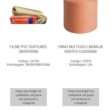
FILME PVC ISOFILMES
PANO MULTIUSO LARANJA
38X9X300M
KENTEX 0,20X300M
Código: 26749
Código: 25973
Embalagem: 38CMX9MX300M
Embalagem: UN
Faça seu login ou
Faça seu login ou
cadastre-se para
cadastre-se para
ver preços e
ver preços e
comprar
comprar