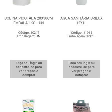
BOBINA PICOTADA 20X30CM
AGUA SANITÁRIA BRILUX
EMBALA 1KG - UN
12X1L
Código: 10217
Código: 11964
Embalagem: UN
Embalagem: 12X1L
Faça seu login ou
Faça seu login ou
cadastre-se para
cadastre-se para
ver preços e
ver preços e
comprar
comprar