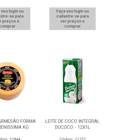
 seu login ou
Faça seu login ou
stre-se para
cadastre-se para
r preços e
ver preços e
comprar
comprar
PARMESÃO FORMA
LEITE DE COCO INTEGRAL
RENISSIMA KG
DUCOCO - 12X1L
digo: 21844
Código: 11777