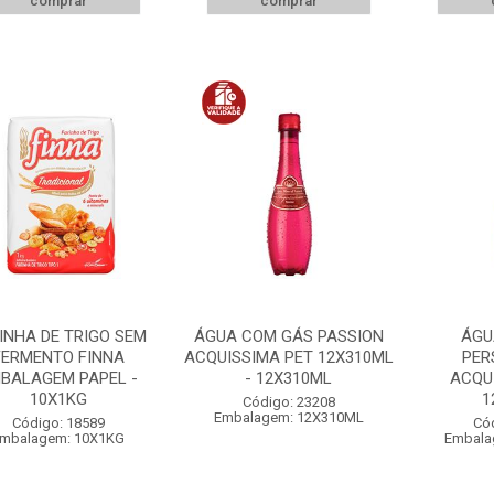
comprar
comprar
INHA DE TRIGO SEM
ÁGUA COM GÁS PASSION
ÁGU
FERMENTO FINNA
ACQUISSIMA PET 12X310ML
PER
BALAGEM PAPEL -
- 12X310ML
ACQUI
10X1KG
1
Código: 23208
Embalagem: 12X310ML
Código: 18589
Có
mbalagem: 10X1KG
Embala