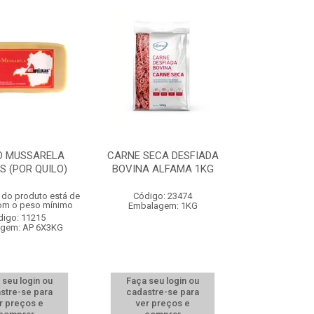
O MUSSARELA
CARNE SECA DESFIADA
S (POR QUILO)
BOVINA ALFAMA 1KG
 do produto está de
Código: 23474
om o peso mínimo
Embalagem: 1KG
digo: 11215
gem: AP 6X3KG
 seu login ou
Faça seu login ou
stre-se para
cadastre-se para
r preços e
ver preços e