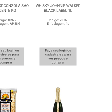
GORGONZOLA SÃO
WHISKY JOHNNIE WALKER
CENTE KG
BLACK LABEL 1L
digo: 18929
Código: 23763
agem: AP 3KG
Embalagem: 1L
 seu login ou
Faça seu login ou
stre-se para
cadastre-se para
r preços e
ver preços e
comprar
comprar