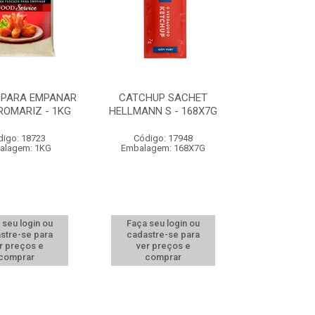
 PARA EMPANAR
CATCHUP SACHET
ROMARIZ - 1KG
HELLMANN S - 168X7G
digo: 18723
Código: 17948
alagem: 1KG
Embalagem: 168X7G
 seu login ou
Faça seu login ou
stre-se para
cadastre-se para
r preços e
ver preços e
comprar
comprar