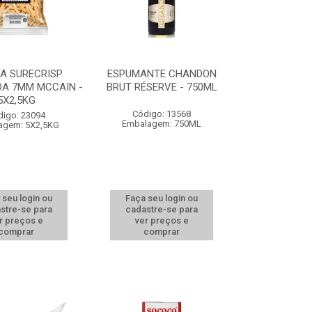
A SURECRISP
ESPUMANTE CHANDON
A 7MM MCCAIN -
BRUT RÉSERVE - 750ML
5X2,5KG
Código: 13568
digo: 23094
Embalagem: 750ML
agem: 5X2,5KG
 seu login ou
Faça seu login ou
stre-se para
cadastre-se para
r preços e
ver preços e
comprar
comprar