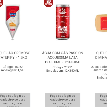
QUEIJÃO CREMOSO
ÁGUA COM GÁS PASSION
QUEIJ
CATUPIRY - 1,5KG
ACQUISSIMA LATA
DIMINA
12X350ML - 12X350ML
Código: 15952
Quantidade
Código: 23211
acordo c
Embalagem: 1,5KG
Embalagem: 12X350ML
Có
Embala
Faça seu login ou
Faça seu login ou
Faça
cadastre-se para
cadastre-se para
cada
ver preços e
ver preços e
ve