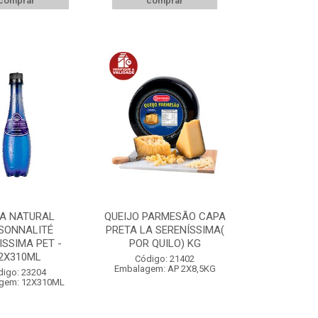
comprar
comprar
A NATURAL
QUEIJO PARMESÃO CAPA
SONNALITÉ
PRETA LA SERENÍSSIMA(
SSIMA PET -
POR QUILO) KG
2X310ML
Código: 21402
Embalagem: AP 2X8,5KG
digo: 23204
gem: 12X310ML