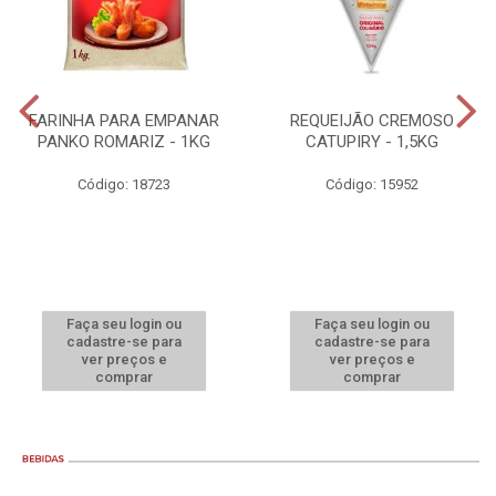
FARINHA PARA EMPANAR
REQUEIJÃO CREMOSO
PANKO ROMARIZ - 1KG
CATUPIRY - 1,5KG
Código: 18723
Código: 15952
Faça seu login ou
Faça seu login ou
cadastre-se para
cadastre-se para
ver preços e
ver preços e
comprar
comprar