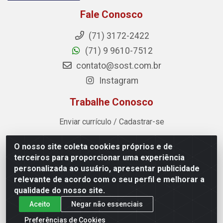
Fale Conosco
(71) 3172-2422
(71) 9 9610-7512
contato@sost.com.br
Instagram
Trabalhe Conosco
Enviar currículo / Cadastrar-se
O nosso site coleta cookies próprios e de
Sost Distribuidora - Rua Cândido Rissut, 254 - Recreio
terceiros para proporcionar uma experiência
Ipitanga, Lauro de Freitas/BA - CEP 42.700-590 - CNPJ
personalizada ao usuário, apresentar publicidade
07.041.307/0001-80
relevante de acordo com o seu perfil e melhorar a
qualidade do nosso site.
Aceito
Negar não essenciais
Preferências de Cookies