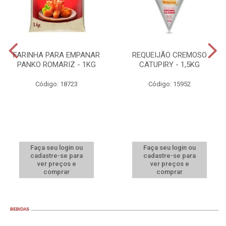
FARINHA PARA EMPANAR
REQUEIJÃO CREMOSO
PANKO ROMARIZ - 1KG
CATUPIRY - 1,5KG
Código: 18723
Código: 15952
Faça seu login ou
Faça seu login ou
cadastre-se para
cadastre-se para
ver preços e
ver preços e
comprar
comprar