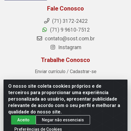
Fale Conosco
(71) 3172-2422
(71) 9 9610-7512
contato@sost.com.br
Instagram
Trabalhe Conosco
Enviar currículo / Cadastrar-se
O nosso site coleta cookies próprios e de
Sost Distribuidora - Rua Cândido Rissut, 254 - Recreio
terceiros para proporcionar uma experiência
Ipitanga, Lauro de Freitas/BA - CEP 42.700-590 - CNPJ
personalizada ao usuário, apresentar publicidade
07.041.307/0001-80
relevante de acordo com o seu perfil e melhorar a
qualidade do nosso site.
Aceito
Negar não essenciais
Preferências de Cookies