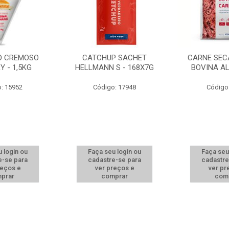
O CREMOSO
CATCHUP SACHET
CARNE SEC
Y - 1,5KG
HELLMANN S - 168X7G
BOVINA A
: 15952
Código: 17948
Código
 login ou
Faça seu login ou
Faça seu
e-se para
cadastre-se para
cadastre
reços e
ver preços e
ver pr
prar
comprar
com