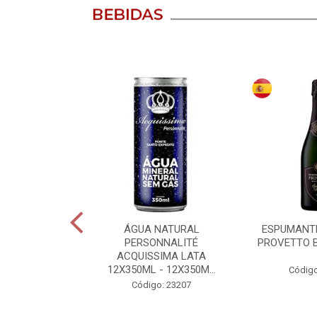
VINHO HALLER
ÁGUA NATURAL
ESPUMANT
 350ML
PERSONNALITÉ
PROVETTO B
ACQUISSIMA LATA
12X350ML - 12X350M...
o: 23827
Código
Código: 23207