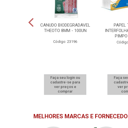
S GABOARDI
CANUDO BIODEGRADAVEL
PAPEL
0X10
THEOTO 8MM - 100UN
INTERFOLH
PIMPO
o: 10632
Código: 23196
Código
u login ou
Faça seu login ou
Faça seu
e-se para
cadastre-se para
cadastr
reços e
ver preços e
ver p
mprar
comprar
com
MELHORES MARCAS E FORNECEDO