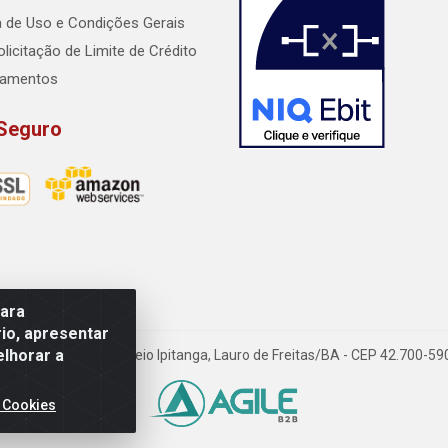
ca de Uso e Condições Gerais
licitação de Limite de Crédito
lamentos
 Seguro
para
io, apresentar
elhorar a
dido Rissut, 254 - Recreio Ipitanga, Lauro de Freitas/BA - CEP 42.700-
 Cookies