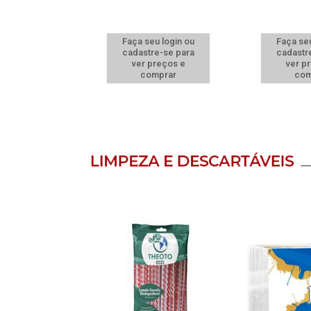
u login ou
Faça seu login ou
Faça seu
e-se para
cadastre-se para
cadastr
reços e
ver preços e
ver p
mprar
comprar
com