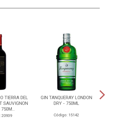
O TIERRA DEL
GIN TANQUERAY LONDON
XAROPE MORA
T SAUVIGNON
DRY - 750ML
700
 750M...
Código: 15142
Código:
: 20939