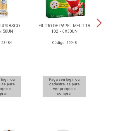
HURRASCO
FILTRO DE PAPEL MELITTA
TOUCA DES
N 50UN
102 - 6X30UN
BRANCA BOM
: 23484
Código: 19948
Código:
 login ou
Faça seu login ou
Faça seu 
-se para
cadastre-se para
cadastre
eços e
ver preços e
ver pr
prar
comprar
comp