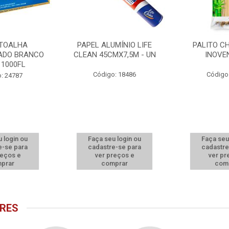
 TOALHA
PAPEL ALUMÍNIO LIFE
PALITO C
ADO BRANCO
CLEAN 45CMX7,5M - UN
INOVE
 1000FL
Código: 18486
Código
: 24787
 login ou
Faça seu login ou
Faça seu
e-se para
cadastre-se para
cadastre
reços e
ver preços e
ver pr
prar
comprar
com
RES