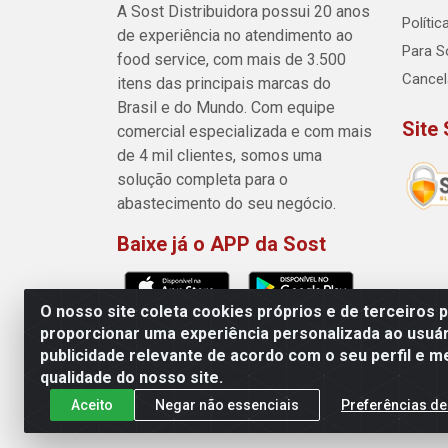
A Sost Distribuidora possui 20 anos
Políti
de experiência no atendimento ao
Para So
food service, com mais de 3.500
Cance
itens das principais marcas do
Brasil e do Mundo. Com equipe
Site
comercial especializada e com mais
de 4 mil clientes, somos uma
solução completa para o
abastecimento do seu negócio.
Baixe já o APP da Sost
O nosso site coleta cookies próprios e de terceiros 
proporcionar uma experiência personalizada ao usuár
publicidade relevante de acordo com o seu perfil e m
Sost Distribuidora - Rua Cân
qualidade do nosso site.
Aceito
Negar não essenciais
Preferências de