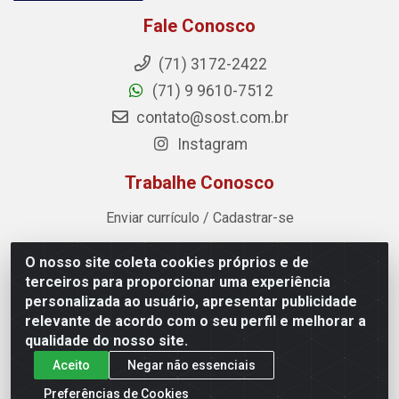
Fale Conosco
(71) 3172-2422
(71) 9 9610-7512
contato@sost.com.br
Instagram
Trabalhe Conosco
Enviar currículo / Cadastrar-se
O nosso site coleta cookies próprios e de
Sost Distribuidora - Rua Cândido Rissut, 254 - Recreio
terceiros para proporcionar uma experiência
Ipitanga, Lauro de Freitas/BA - CEP 42.700-590 - CNPJ
personalizada ao usuário, apresentar publicidade
07.041.307/0001-80
relevante de acordo com o seu perfil e melhorar a
qualidade do nosso site.
Aceito
Negar não essenciais
Preferências de Cookies