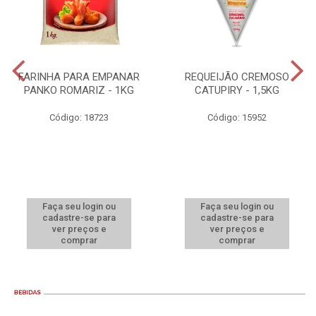
FARINHA PARA EMPANAR
REQUEIJÃO CREMOSO
PANKO ROMARIZ - 1KG
CATUPIRY - 1,5KG
Código: 18723
Código: 15952
Faça seu login ou
Faça seu login ou
cadastre-se para
cadastre-se para
ver preços e
ver preços e
comprar
comprar