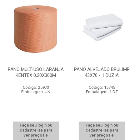
PANO MULTIUSO LARANJA
PANO ALVEJADO BRULIMP
KENTEX 0,20X300M
43X70 - 1 DUZIA
Código: 25973
Código: 15745
Embalagem: UN
Embalagem: 1 DZ
Faça seu login ou
Faça seu login ou
cadastre-se para
cadastre-se para
ver preços e
ver preços e