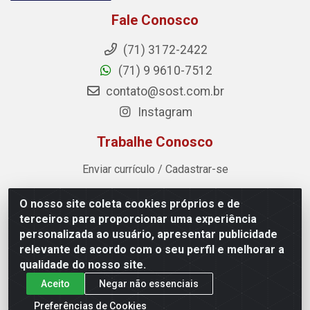
Fale Conosco
(71) 3172-2422
(71) 9 9610-7512
contato@sost.com.br
Instagram
Trabalhe Conosco
Enviar currículo / Cadastrar-se
O nosso site coleta cookies próprios e de
Sost Distribuidora - Rua Cândido Rissut, 254 - Recreio
terceiros para proporcionar uma experiência
Ipitanga, Lauro de Freitas/BA - CEP 42.700-590 - CNPJ
personalizada ao usuário, apresentar publicidade
07.041.307/0001-80
relevante de acordo com o seu perfil e melhorar a
qualidade do nosso site.
Aceito
Negar não essenciais
Preferências de Cookies