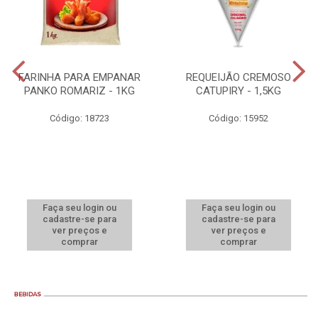
FARINHA PARA EMPANAR
REQUEIJÃO CREMOSO
PANKO ROMARIZ - 1KG
CATUPIRY - 1,5KG
Código: 18723
Código: 15952
Faça seu login ou
Faça seu login ou
cadastre-se para
cadastre-se para
ver preços e
ver preços e
comprar
comprar