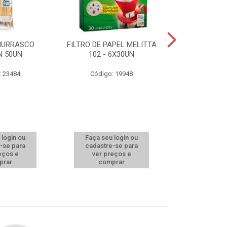
HURRASCO
FILTRO DE PAPEL MELITTA
TOUCA DES
N 50UN
102 - 6X30UN
BRANCA BOM
: 23484
Código: 19948
Código:
 login ou
Faça seu login ou
Faça seu 
-se para
cadastre-se para
cadastre
eços e
ver preços e
ver pr
prar
comprar
comp