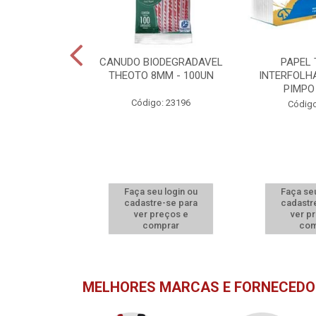
MPERMEÁVEL
CANUDO BIODEGRADAVEL
PAPEL
L - 400UN
THEOTO 8MM - 100UN
INTERFOLH
PIMPO
o: 21779
Código: 23196
Código
u login ou
Faça seu login ou
Faça seu
e-se para
cadastre-se para
cadastr
reços e
ver preços e
ver p
mprar
comprar
com
MELHORES MARCAS E FORNECEDO