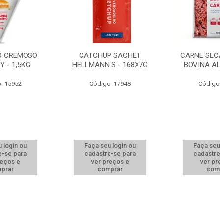
O CREMOSO
CATCHUP SACHET
CARNE SEC
Y - 1,5KG
HELLMANN S - 168X7G
BOVINA A
: 15952
Código: 17948
Código
 login ou
Faça seu login ou
Faça seu
e-se para
cadastre-se para
cadastre
reços e
ver preços e
ver pr
prar
comprar
com