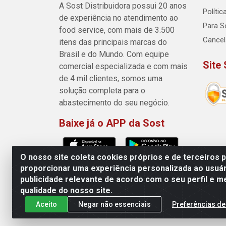
A Sost Distribuidora possui 20 anos
Políti
de experiência no atendimento ao
Para So
food service, com mais de 3.500
Cance
itens das principais marcas do
Brasil e do Mundo. Com equipe
Site
comercial especializada e com mais
de 4 mil clientes, somos uma
solução completa para o
abastecimento do seu negócio.
Baixe já o APP da Sost
O nosso site coleta cookies próprios e de terceiros 
proporcionar uma experiência personalizada ao usuár
publicidade relevante de acordo com o seu perfil e m
Sost Distribuidora - Rua Cân
qualidade do nosso site.
Aceito
Negar não essenciais
Preferências de