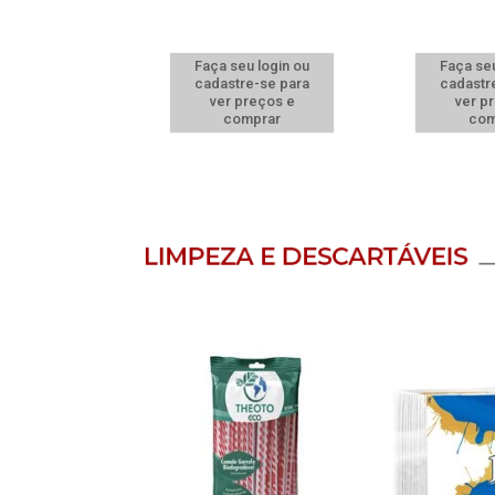
u login ou
Faça seu login ou
Faça seu
e-se para
cadastre-se para
cadastr
reços e
ver preços e
ver p
mprar
comprar
com