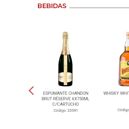
GANHE
LUIZ - 750ML
ESPUMANTE CHANDON
WHISKY WHIT
BRUT RÉSERVE 6X750ML
C/CARTUCHO
o: 20820
Código
Código: 23591