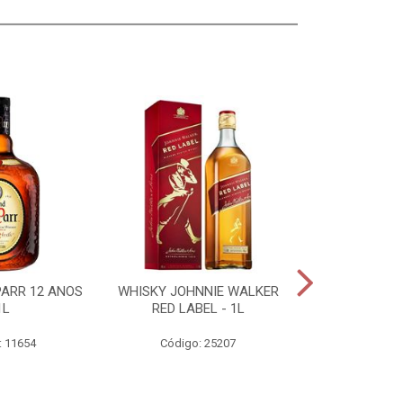
PARR 12 ANOS
WHISKY JOHNNIE WALKER
GIN TANQUE
1L
RED LABEL - 1L
DRY - 
: 11654
Código: 25207
Código: