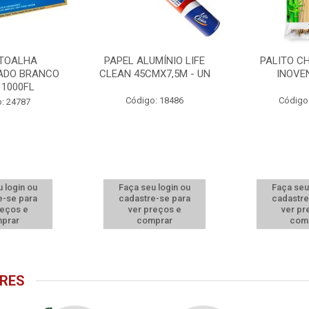
 TOALHA
PAPEL ALUMÍNIO LIFE
PALITO C
ADO BRANCO
CLEAN 45CMX7,5M - UN
INOVE
 1000FL
Código: 18486
Código
: 24787
 login ou
Faça seu login ou
Faça seu
e-se para
cadastre-se para
cadastre
reços e
ver preços e
ver pr
prar
comprar
com
RES