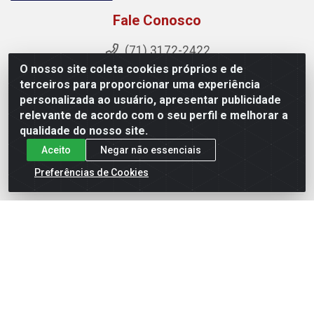
Fale Conosco
(71) 3172-2422
O nosso site coleta cookies próprios e de
(71) 9 9610-7512
terceiros para proporcionar uma experiência
contato@sost.com.br
personalizada ao usuário, apresentar publicidade
Instagram
relevante de acordo com o seu perfil e melhorar a
qualidade do nosso site.
Trabalhe Conosco
Aceito
Negar não essenciais
Enviar currículo / Cadastrar-se
Preferências de Cookies
Sost Distribuidora - Rua Cândido Rissut, 254 - Recreio
Ipitanga, Lauro de Freitas/BA - CEP 42.700-590 - CNPJ
07.041.307/0001-80