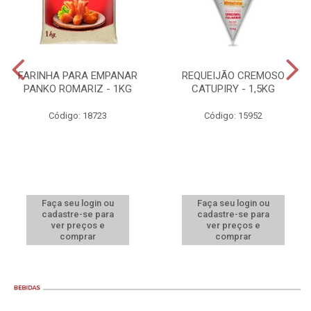
FARINHA PARA EMPANAR
REQUEIJÃO CREMOSO
PANKO ROMARIZ - 1KG
CATUPIRY - 1,5KG
Código: 18723
Código: 15952
Faça seu login ou
Faça seu login ou
cadastre-se para
cadastre-se para
ver preços e
ver preços e
comprar
comprar