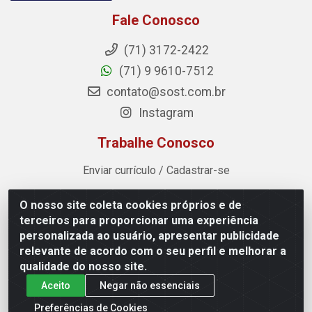
Fale Conosco
(71) 3172-2422
(71) 9 9610-7512
contato@sost.com.br
Instagram
Trabalhe Conosco
Enviar currículo / Cadastrar-se
O nosso site coleta cookies próprios e de
Sost Distribuidora - Rua Cândido Rissut, 254 - Recreio
terceiros para proporcionar uma experiência
Ipitanga, Lauro de Freitas/BA - CEP 42.700-590 - CNPJ
personalizada ao usuário, apresentar publicidade
07.041.307/0001-80
relevante de acordo com o seu perfil e melhorar a
qualidade do nosso site.
Aceito
Negar não essenciais
Preferências de Cookies