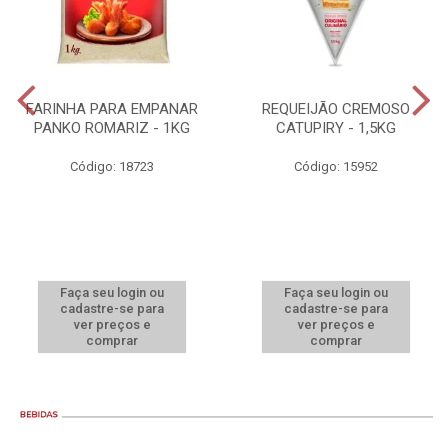
FARINHA PARA EMPANAR
REQUEIJÃO CREMOSO
PANKO ROMARIZ - 1KG
CATUPIRY - 1,5KG
Código: 18723
Código: 15952
Faça seu login ou
Faça seu login ou
cadastre-se para
cadastre-se para
ver preços e
ver preços e
comprar
comprar