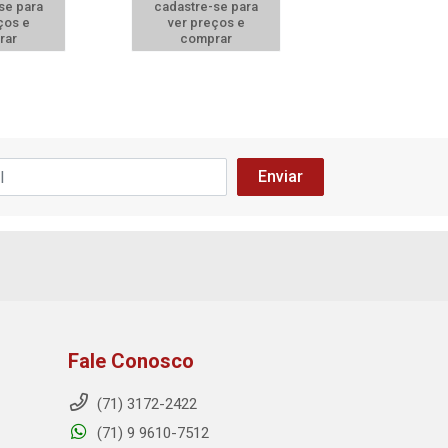
se para
cadastre-se para
cadastre-se 
ços e
ver preços e
ver preços
rar
comprar
comprar
Fale Conosco
(71) 3172-2422
(71) 9 9610-7512