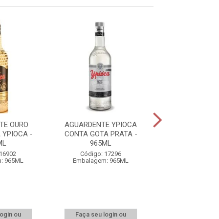
TE OURO
AGUARDENTE YPIOCA
AGUARDENTE Y
YPIOCA -
CONTA GOTA PRATA -
CHAVES 70
ML
965ML
Código: 24
 16902
Código: 17296
Embalagem: 
: 965ML
Embalagem: 965ML
login ou
Faça seu login ou
Faça seu log