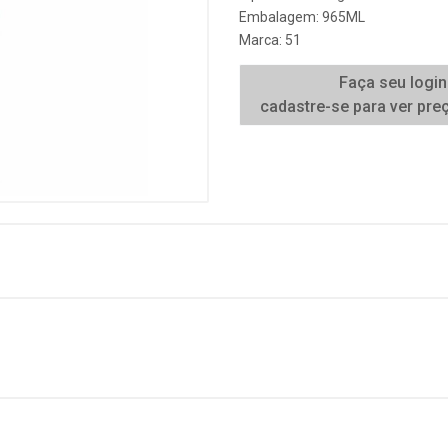
Embalagem: 965ML
Marca:
51
Faça seu login
cadastre-se para ver pre