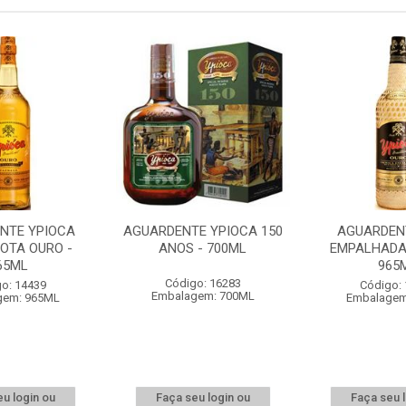
NTE YPIOCA
AGUARDENTE YPIOCA 150
AGUARDEN
OTA OURO -
ANOS - 700ML
EMPALHADA 
65ML
965
Código: 16283
o: 14439
Código:
Embalagem: 700ML
gem: 965ML
Embalagem
u login ou
Faça seu login ou
Faça seu 