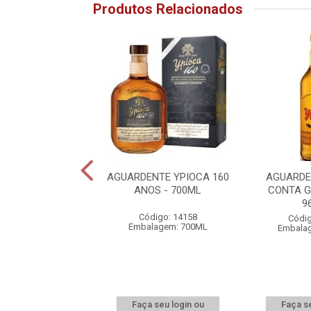
Produtos Relacionados
ENTE YPIOCA 5
AGUARDENTE YPIOCA 160
AGUARDE
AVES 700ML
ANOS - 700ML
CONTA G
9
digo: 24465
Código: 14158
Códig
lagem: 700ML
Embalagem: 700ML
Embala
 seu login ou
Faça seu login ou
Faça se