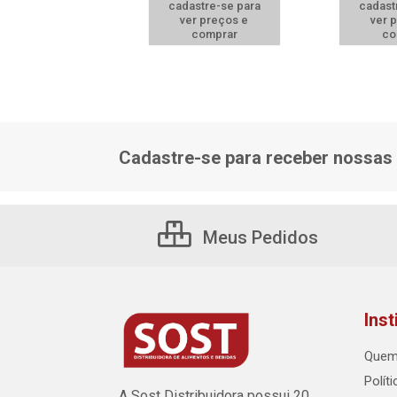
astre-se para
cadastre-se para
cadast
er preços e
ver preços e
ver 
comprar
comprar
co
Cadastre-se para receber nossas 
Meus Pedidos
Inst
Quem
Polít
A Sost Distribuidora possui 20