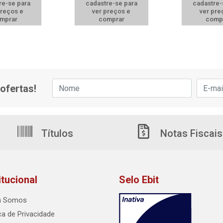
re-se para
cadastre-se para
cadastre-
preços e
ver preços e
ver pre
mprar
comprar
comp
ofertas!
Títulos
Notas Fiscais
itucional
Selo Ebit
 Somos
ica de Privacidade