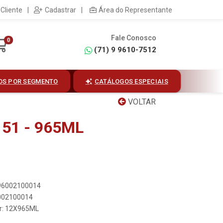
Cliente
|
Cadastrar
|
Área do Representante
Fale Conosco
0
(71) 9 9610-7512
OS POR SEGMENTO
CATÁLOGOS ESPECIAIS
VOLTAR
51 - 965ML
896002100014
6002100014
er: 12X965ML