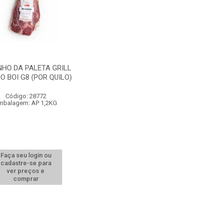
NHO DA PALETA GRILL
O BOI G8 (POR QUILO)
Código: 28772
mbalagem: AP 1,2KG
Faça seu login ou
cadastre-se para
ver preços e
comprar