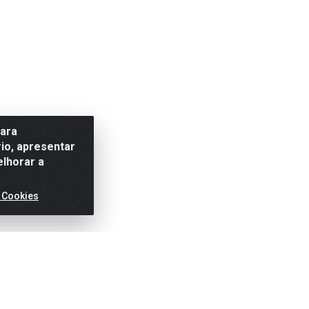
para
io, apresentar
elhorar a
 Cookies