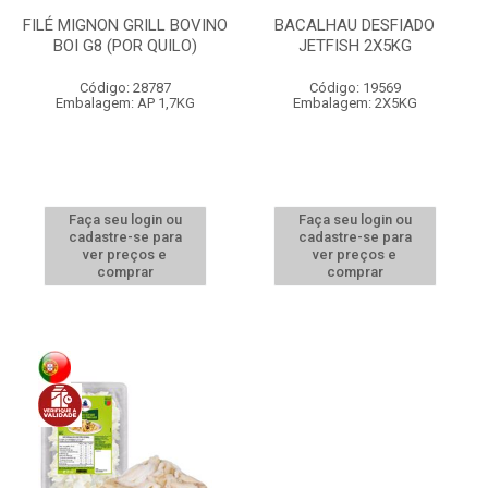
FILÉ MIGNON GRILL BOVINO
BACALHAU DESFIADO
BOI G8 (POR QUILO)
JETFISH 2X5KG
Código: 28787
Código: 19569
Embalagem: AP 1,7KG
Embalagem: 2X5KG
Faça seu login ou
Faça seu login ou
cadastre-se para
cadastre-se para
ver preços e
ver preços e
comprar
comprar