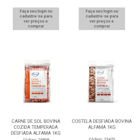
Faça seu login ou
Faça seu login ou
cadastre-se para
cadastre-se para
ver preços e
ver preços e
comprar
comprar
CARNE DE SOL BOVINA
COSTELA DESFIADA BOVINA
COZIDA TEMPERADA
ALFAMA 1KG
DESFIADA ALFAMA 1KG
Código: 23475
Código: 25838