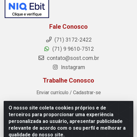
Fale Conosco
(71) 3172-2422
(71) 9 9610-7512
contato@sost.com.br
Instagram
Trabalhe Conosco
Enviar currículo / Cadastrar-se
O nosso site coleta cookies próprios e de
Sost Distribuidora - Rua Cândido Rissut, 254 - Recreio
terceiros para proporcionar uma experiência
Ipitanga, Lauro de Freitas/BA - CEP 42.700-590 - CNPJ
personalizada ao usuário, apresentar publicidade
07.041.307/0001-80
relevante de acordo com o seu perfil e melhorar a
qualidade do nosso site.