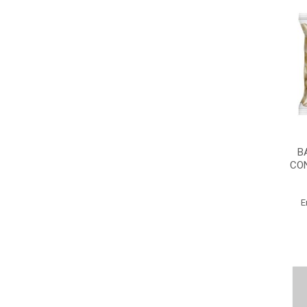
B
CO
E