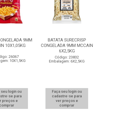
CONGELADA 9MM
BATATA SURECRISP
N 10X1,05KG
CONGELADA 9MM MCCAIN
6X2,5KG
digo: 26067
Código: 23832
gem: 10X1,5KG
Embalagem: 6X2,5KG
 seu login ou
Faça seu login ou
stre-se para
cadastre-se para
r preços e
ver preços e
comprar
comprar