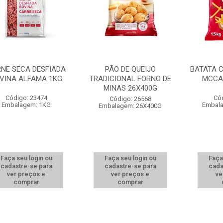
NE SECA DESFIADA
PÃO DE QUEIJO
BATATA 
VINA ALFAMA 1KG
TRADICIONAL FORNO DE
MCCAI
MINAS 26X400G
Código: 23474
Có
Código: 26568
Embalagem: 1KG
Embala
Embalagem: 26X400G
Faça seu login ou
Faça seu login ou
Faça
cadastre-se para
cadastre-se para
cada
ver preços e
ver preços e
ve
comprar
comprar