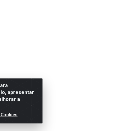
para
io, apresentar
elhorar a
 Cookies