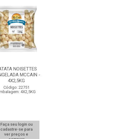
ATATA NOISETTES
NGELADA MCCAIN -
4X2,5KG
Código: 22751
mbalagem: 4X2,5KG
Faça seu login ou
cadastre-se para
ver preços e