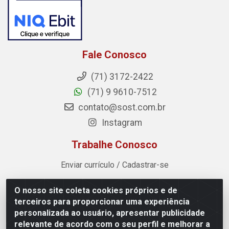
Fale Conosco
(71) 3172-2422
(71) 9 9610-7512
contato@sost.com.br
Instagram
Trabalhe Conosco
Enviar currículo / Cadastrar-se
O nosso site coleta cookies próprios e de
Sost Distribuidora - Rua Cândido Rissut, 254 - Recreio
terceiros para proporcionar uma experiência
Ipitanga, Lauro de Freitas/BA - CEP 42.700-590 - CNPJ
personalizada ao usuário, apresentar publicidade
07.041.307/0001-80
relevante de acordo com o seu perfil e melhorar a