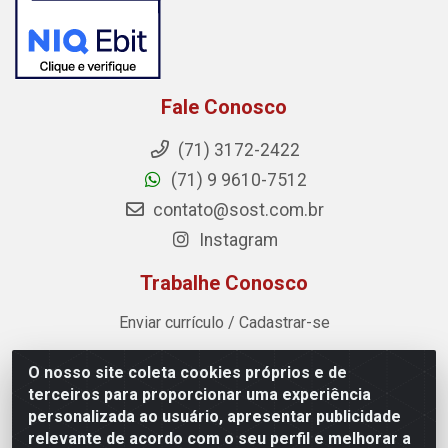
Fale Conosco
(71) 3172-2422
(71) 9 9610-7512
contato@sost.com.br
Instagram
Trabalhe Conosco
Enviar currículo / Cadastrar-se
O nosso site coleta cookies próprios e de
Sost Distribuidora - Rua Cândido Rissut, 254 - Recreio
terceiros para proporcionar uma experiência
Ipitanga, Lauro de Freitas/BA - CEP 42.700-590 - CNPJ
personalizada ao usuário, apresentar publicidade
07.041.307/0001-80
relevante de acordo com o seu perfil e melhorar a