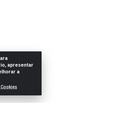
para
io, apresentar
elhorar a
 Cookies