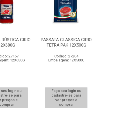
 RÚSTICA CIRIO
PASSATA CLASSICA CIRIO
12X680G
TETRA PAK 12X500G
digo: 27167
Código: 27204
agem: 12X680G
Embalagem: 12X500G
 seu login ou
Faça seu login ou
stre-se para
cadastre-se para
r preços e
ver preços e
comprar
comprar