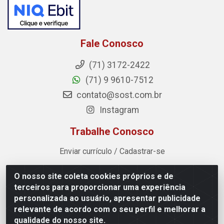
Fale Conosco
(71) 3172-2422
(71) 9 9610-7512
contato@sost.com.br
Instagram
Trabalhe Conosco
Enviar currículo / Cadastrar-se
O nosso site coleta cookies próprios e de
Sost Distribuidora - Rua Cândido Rissut, 254 - Recreio
terceiros para proporcionar uma experiência
Ipitanga, Lauro de Freitas/BA - CEP 42.700-590 - CNPJ
personalizada ao usuário, apresentar publicidade
07.041.307/0001-80
relevante de acordo com o seu perfil e melhorar a
qualidade do nosso site.