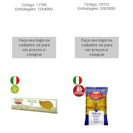
Código: 23512
Código: 17795
Embalagem: 20X500G
Embalagem: 12X400G
Faça seu login ou
Faça seu login ou
cadastre-se para
cadastre-se para
ver preços e
ver preços e
comprar
comprar