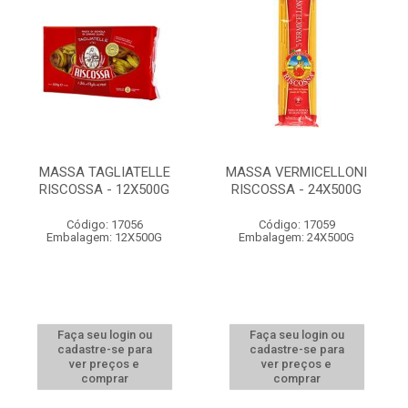
MASSA TAGLIATELLE
MASSA VERMICELLONI
RISCOSSA - 12X500G
RISCOSSA - 24X500G
Código: 17056
Código: 17059
Embalagem: 12X500G
Embalagem: 24X500G
Faça seu login ou
Faça seu login ou
cadastre-se para
cadastre-se para
ver preços e
ver preços e
comprar
comprar