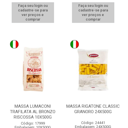
Faça seu login ou
Faça seu login ou
cadastre-se para
cadastre-se para
ver preços e
ver preços e
comprar
comprar
MASSA LUMACONI
MASSA RIGATONE CLASSIC
TRAFILATA AL BRONZO
GRANORO 24X500G
RISCOSSA 10X500G
Código: 24441
Código: 17999
Embalagem: 24X500G
Embalagem: 10X500G