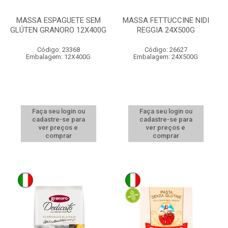
MASSA ESPAGUETE SEM
MASSA FETTUCCINE NIDI
GLÚTEN GRANORO 12X400G
REGGIA 24X500G
Código: 23368
Código: 26627
Embalagem: 12X400G
Embalagem: 24X500G
Faça seu login ou
Faça seu login ou
cadastre-se para
cadastre-se para
ver preços e
ver preços e
comprar
comprar