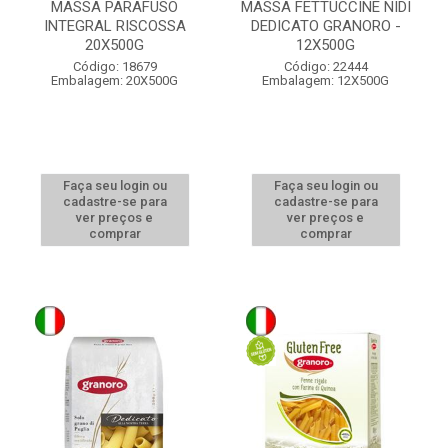
MASSA PARAFUSO
MASSA FETTUCCINE NIDI
INTEGRAL RISCOSSA
DEDICATO GRANORO -
20X500G
12X500G
Código: 18679
Código: 22444
Embalagem: 20X500G
Embalagem: 12X500G
Faça seu login ou
Faça seu login ou
cadastre-se para
cadastre-se para
ver preços e
ver preços e
comprar
comprar