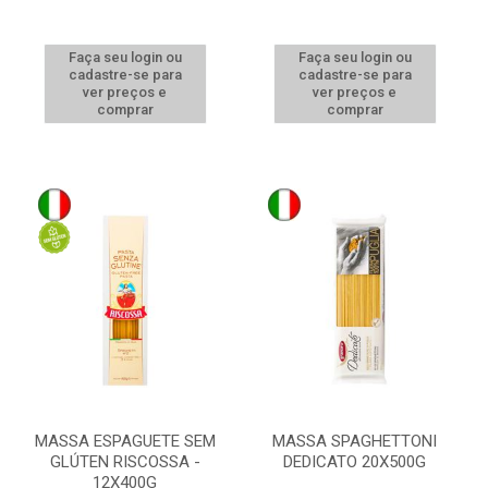
Faça seu login ou
Faça seu login ou
cadastre-se para
cadastre-se para
ver preços e
ver preços e
comprar
comprar
MASSA ESPAGUETE SEM
MASSA SPAGHETTONI
GLÚTEN RISCOSSA -
DEDICATO 20X500G
12X400G