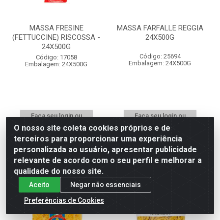
MASSA FRESINE
MASSA FARFALLE REGGIA
(FETTUCCINE) RISCOSSA -
24X500G
24X500G
Código: 25694
Código: 17058
Embalagem: 24X500G
Embalagem: 24X500G
Faça seu login ou
Faça seu login ou
cadastre-se para
cadastre-se para
O nosso site coleta cookies próprios e de
ver preços e
ver preços e
terceiros para proporcionar uma experiência
comprar
comprar
personalizada ao usuário, apresentar publicidade
relevante de acordo com o seu perfil e melhorar a
qualidade do nosso site.
Aceito
Negar não essenciais
Preferências de Cookies