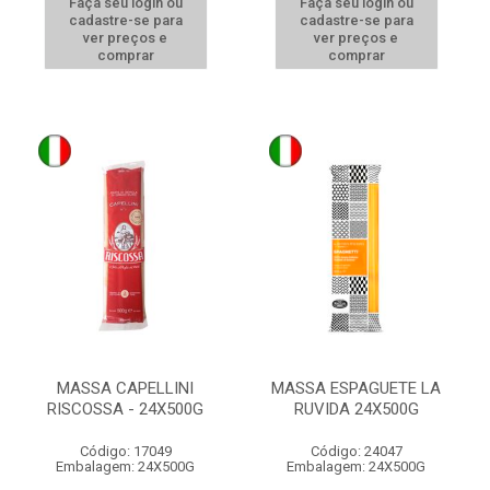
Faça seu login ou
Faça seu login ou
cadastre-se para
cadastre-se para
ver preços e
ver preços e
comprar
comprar
MASSA CAPELLINI
MASSA ESPAGUETE LA
RISCOSSA - 24X500G
RUVIDA 24X500G
Código: 17049
Código: 24047
Embalagem: 24X500G
Embalagem: 24X500G