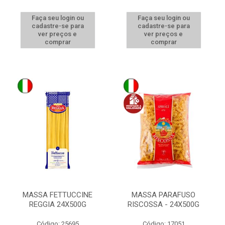
Faça seu login ou
Faça seu login ou
cadastre-se para
cadastre-se para
ver preços e
ver preços e
comprar
comprar
MASSA FETTUCCINE
MASSA PARAFUSO
REGGIA 24X500G
RISCOSSA - 24X500G
Código: 25695
Código: 17051