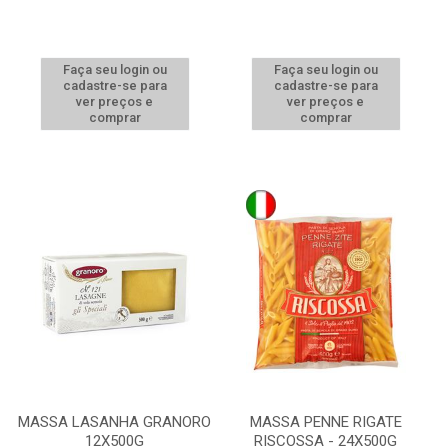
Faça seu login ou
Faça seu login ou
cadastre-se para
cadastre-se para
ver preços e
ver preços e
comprar
comprar
MASSA LASANHA GRANORO
MASSA PENNE RIGATE
12X500G
RISCOSSA - 24X500G