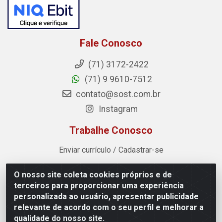
Fale Conosco
(71) 3172-2422
(71) 9 9610-7512
contato@sost.com.br
Instagram
Trabalhe Conosco
Enviar currículo / Cadastrar-se
O nosso site coleta cookies próprios e de
Sost Distribuidora - Rua Cândido Rissut, 254 - Recreio
terceiros para proporcionar uma experiência
Ipitanga, Lauro de Freitas/BA - CEP 42.700-590 - CNPJ
personalizada ao usuário, apresentar publicidade
07.041.307/0001-80
relevante de acordo com o seu perfil e melhorar a
qualidade do nosso site.