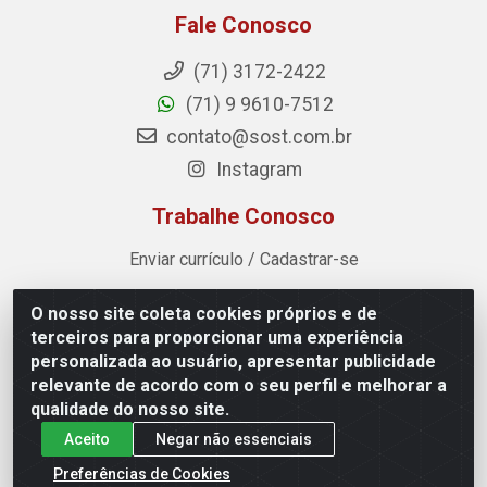
Fale Conosco
(71) 3172-2422
(71) 9 9610-7512
contato@sost.com.br
Instagram
Trabalhe Conosco
Enviar currículo / Cadastrar-se
O nosso site coleta cookies próprios e de
Sost Distribuidora - Rua Cândido Rissut, 254 - Recreio
terceiros para proporcionar uma experiência
Ipitanga, Lauro de Freitas/BA - CEP 42.700-590 - CNPJ
personalizada ao usuário, apresentar publicidade
07.041.307/0001-80
relevante de acordo com o seu perfil e melhorar a
qualidade do nosso site.
Aceito
Negar não essenciais
Preferências de Cookies