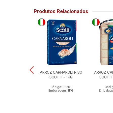
Produtos Relacionados
RBÓRIO RISOTTO
ARROZ CARNAROLI RISO
ARROZ CA
 SCOTTI 1KG
SCOTTI - 1KG
SCOTTI
digo: 27331
Código: 18561
Códig
alagem: 1KG
Embalagem: 1KG
Embalag