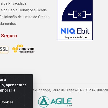
ica de Privacidade
ica de Uso e Condições Gerais
Solicitação de Limite de Crédito
elamentos
e Seguro
para
io, apresentar
elhorar a
dido Rissut, 254 - Recreio Ipitanga, Lauro de Freitas/BA - CEP 42.700-
 Cookies