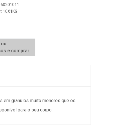
1860201011
r: 10X1KG
 ou
ços e comprar
dos em grânulos muito menores que os
ponível para o seu corpo.