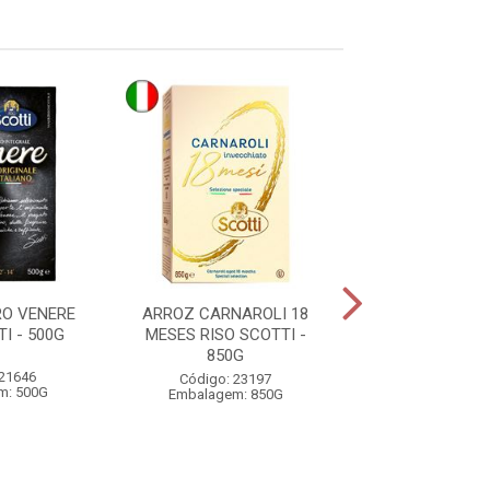
O VENERE
ARROZ CARNAROLI 18
ARROZ BASMAT
I - 500G
MESES RISO SCOTTI -
SCOTTI 5
850G
 21646
Código: 24
Código: 23197
m: 500G
Embalagem: 
Embalagem: 850G