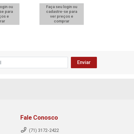
login ou
Faça seu login ou
Faça seu log
se para
cadastre-se para
cadastre-se 
ços e
ver preços e
ver preços
rar
comprar
comprar
Fale Conosco
(71) 3172-2422