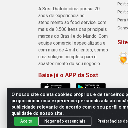
Polít
A Sost Distribuidora possui 20
Polít
anos de experiência no
Para 
atendimento ao food service, com
Canc
mais de 3.500 itens das principais
marcas do Brasil e do Mundo. Com
Sit
equipe comercial especializada e
com mais de 4 mil clientes, somos
uma solução completa para o
abastecimento do seu negócio.
Baixe já o APP da Sost
O nosso site coleta cookies próprios e de terceiros 
proporcionar uma experiência personalizada ao usuár
publicidade relevante de acordo com o seu perfil e m
Sost Distribuidora - Rua Cân
qualidade do nosso site.
Aceito
Negar não essenciais
Preferências de