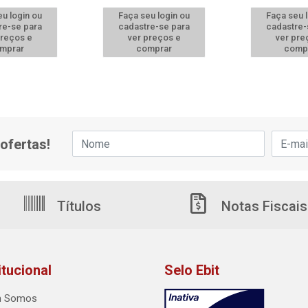
u login ou
Faça seu login ou
Faça seu 
re-se para
cadastre-se para
cadastre-
preços e
ver preços e
ver pre
mprar
comprar
comp
ofertas!
Títulos
Notas Fiscais
itucional
Selo Ebit
 Somos