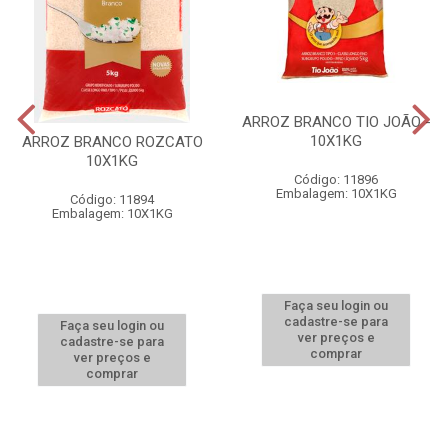
ARROZ BRANCO TIO JOÃO -
10X1KG
ARROZ BRANCO ROZCATO
10X1KG
Código: 11896
Embalagem: 10X1KG
Código: 11894
Embalagem: 10X1KG
Faça seu login ou
cadastre-se para
Faça seu login ou
ver preços e
cadastre-se para
comprar
ver preços e
comprar