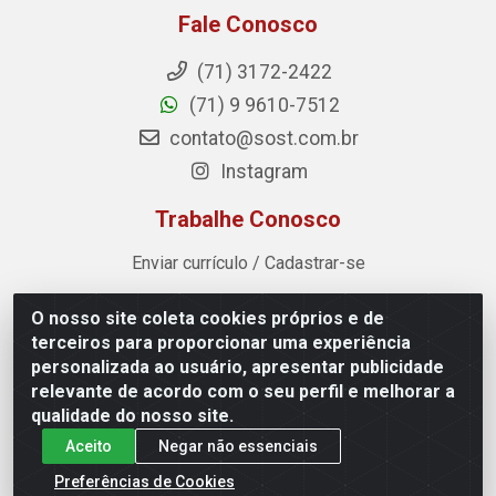
Fale Conosco
(71) 3172-2422
(71) 9 9610-7512
contato@sost.com.br
Instagram
Trabalhe Conosco
Enviar currículo / Cadastrar-se
O nosso site coleta cookies próprios e de
Sost Distribuidora - Rua Cândido Rissut, 254 - Recreio
terceiros para proporcionar uma experiência
Ipitanga, Lauro de Freitas/BA - CEP 42.700-590 - CNPJ
personalizada ao usuário, apresentar publicidade
07.041.307/0001-80
relevante de acordo com o seu perfil e melhorar a
qualidade do nosso site.
Aceito
Negar não essenciais
Preferências de Cookies