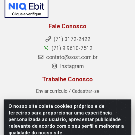
Fale Conosco
(71) 3172-2422
(71) 9 9610-7512
contato@sost.com.br
Instagram
Trabalhe Conosco
Enviar currículo / Cadastrar-se
O nosso site coleta cookies próprios e de
Sost Distribuidora - Rua Cândido Rissut, 254 - Recreio
terceiros para proporcionar uma experiência
Ipitanga, Lauro de Freitas/BA - CEP 42.700-590 - CNPJ
personalizada ao usuário, apresentar publicidade
07.041.307/0001-80
relevante de acordo com o seu perfil e melhorar a
qualidade do nosso site.