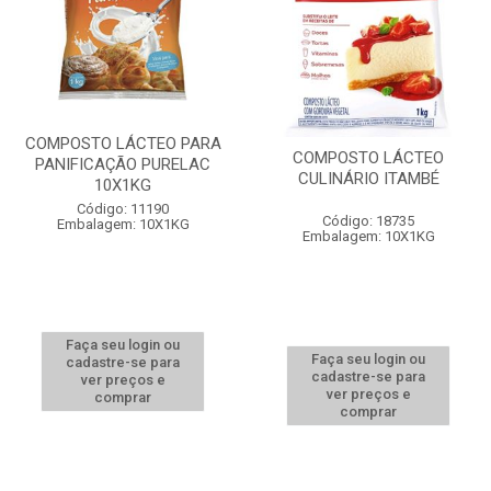
COMPOSTO LÁCTEO PARA
COMPOSTO LÁCTEO
PANIFICAÇÃO PURELAC
CULINÁRIO ITAMBÉ
10X1KG
Código: 11190
Código: 18735
Embalagem: 10X1KG
Embalagem: 10X1KG
Faça seu login ou
Faça seu login ou
cadastre-se para
cadastre-se para
ver preços e
ver preços e
comprar
comprar