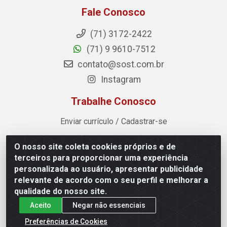
Fale Conosco
(71) 3172-2422
(71) 9 9610-7512
contato@sost.com.br
Instagram
Trabalhe Conosco
Enviar currículo / Cadastrar-se
O nosso site coleta cookies próprios e de
Sost Distribuidora - Rua Cândido Rissut, 254 - Recreio
terceiros para proporcionar uma experiência
Ipitanga, Lauro de Freitas/BA - CEP 42.700-590 - CNPJ
personalizada ao usuário, apresentar publicidade
07.041.307/0001-80
relevante de acordo com o seu perfil e melhorar a
qualidade do nosso site.
Aceito
Negar não essenciais
Preferências de Cookies