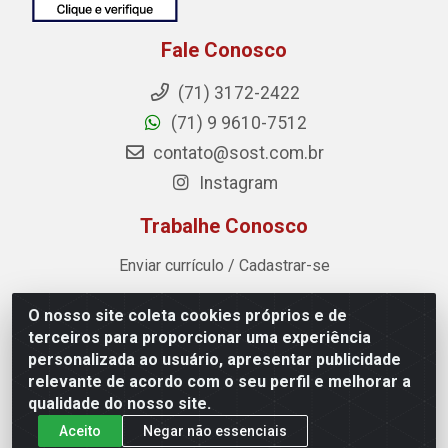
Fale Conosco
(71) 3172-2422
(71) 9 9610-7512
contato@sost.com.br
Instagram
Trabalhe Conosco
Enviar currículo / Cadastrar-se
O nosso site coleta cookies próprios e de
Sost Distribuidora - Rua Cândido Rissut, 254 - Recreio
terceiros para proporcionar uma experiência
Ipitanga, Lauro de Freitas/BA - CEP 42.700-590 - CNPJ
personalizada ao usuário, apresentar publicidade
07.041.307/0001-80
relevante de acordo com o seu perfil e melhorar a
qualidade do nosso site.
Aceito
Negar não essenciais