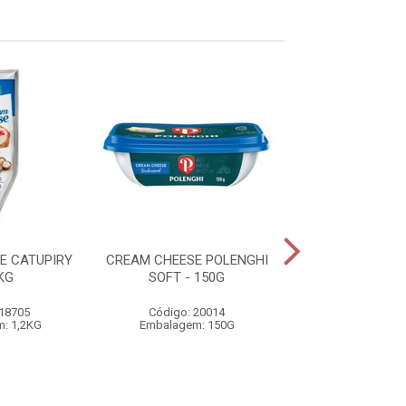
E CATUPIRY
CREAM CHEESE POLENGHI
CREAM CHEESE
2KG
SOFT - 150G
POLENGHI -
 18705
Código: 20014
Código: 20
: 1,2KG
Embalagem: 150G
Embalagem: 