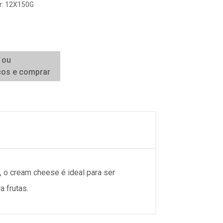
er: 12X150G
 ou
ços e comprar
, o cream cheese é ideal para ser
 frutas.