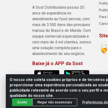
Polít
A Sost Distribuidora possui 20
Polít
anos de experiência no
Para 
atendimento ao food service, com
Canc
mais de 3.500 itens das principais
marcas do Brasil e do Mundo. Com
Sit
equipe comercial especializada e
com mais de 4 mil clientes, somos
uma solução completa para o
abastecimento do seu negócio.
Baixe já o APP da Sost
O nosso site coleta cookies próprios e de terceiros 
proporcionar uma experiência personalizada ao usuár
publicidade relevante de acordo com o seu perfil e m
Sost Distribuidora - Rua Cân
qualidade do nosso site.
Aceito
Negar não essenciais
Preferências de