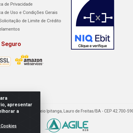
ica de Privacidade
ica de Uso e Condições Gerais
Solicitação de Limite de Crédito
elamentos
e Seguro
para
io, apresentar
elhorar a
dido Rissut, 254 - Recreio Ipitanga, Lauro de Freitas/BA - CEP 42.700-
 Cookies