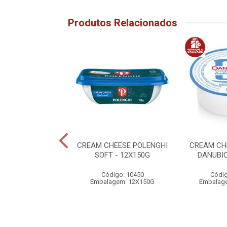
Produtos Relacionados
 CHEESE LIGHT
CREAM CHEESE POLENGHI
CREAM CH
NGHI - 150G
SOFT - 12X150G
DANUBIO
digo: 20015
Código: 10450
Códig
alagem: 150G
Embalagem: 12X150G
Embalag