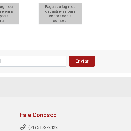
login ou
Faça seu login ou
Faça seu log
se para
cadastre-se para
cadastre-se 
ços e
ver preços e
ver preços
rar
comprar
comprar
Fale Conosco
(71) 3172-2422