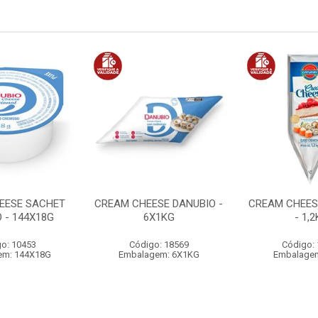
EESE SACHET
CREAM CHEESE DANUBIO -
CREAM CHEES
 - 144X18G
6X1KG
- 1,
o: 10453
Código: 18569
Código:
em: 144X18G
Embalagem: 6X1KG
Embalagem