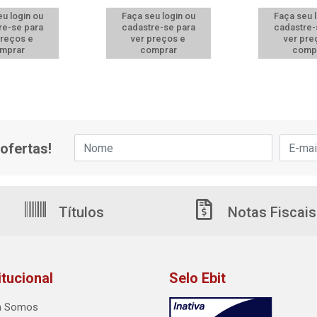
u login ou
Faça seu login ou
Faça seu 
re-se para
cadastre-se para
cadastre-
preços e
ver preços e
ver pre
mprar
comprar
comp
ofertas!
Títulos
Notas Fiscais
itucional
Selo Ebit
 Somos