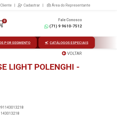
Cliente
|
Cadastrar
|
Área do Representante
Fale Conosco
0
(71) 9 9610-7512
OS POR SEGMENTO
CATÁLOGOS ESPECIAIS
VOLTAR
E LIGHT POLENGHI -
7891143013218
91143013218