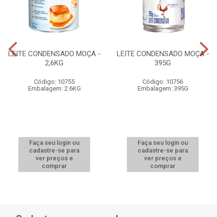
LEITE CONDENSADO MOÇA -
LEITE CONDENSADO MOÇA -
2,6KG
395G
Código: 10755
Código: 10756
Embalagem: 2.6KG
Embalagem: 395G
Faça seu login ou
Faça seu login ou
cadastre-se para
cadastre-se para
ver preços e
ver preços e
comprar
comprar