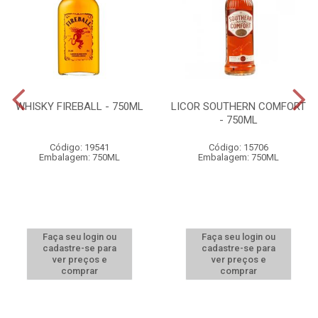
WHISKY FIREBALL - 750ML
LICOR SOUTHERN COMFORT
- 750ML
Código: 19541
Código: 15706
Embalagem: 750ML
Embalagem: 750ML
Faça seu login ou
Faça seu login ou
cadastre-se para
cadastre-se para
ver preços e
ver preços e
comprar
comprar