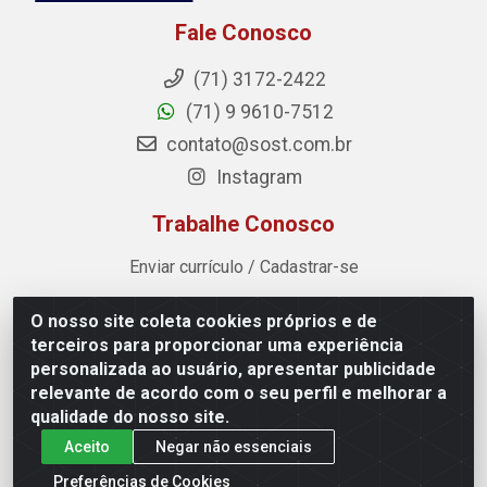
Fale Conosco
(71) 3172-2422
(71) 9 9610-7512
contato@sost.com.br
Instagram
Trabalhe Conosco
Enviar currículo / Cadastrar-se
O nosso site coleta cookies próprios e de
Sost Distribuidora - Rua Cândido Rissut, 254 - Recreio
terceiros para proporcionar uma experiência
Ipitanga, Lauro de Freitas/BA - CEP 42.700-590 - CNPJ
personalizada ao usuário, apresentar publicidade
07.041.307/0001-80
relevante de acordo com o seu perfil e melhorar a
qualidade do nosso site.
Aceito
Negar não essenciais
Preferências de Cookies