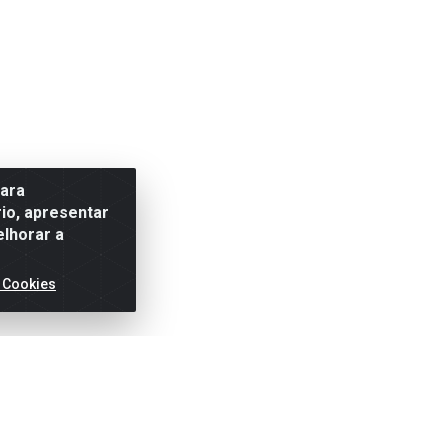
para
io, apresentar
elhorar a
 Cookies