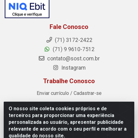
Fale Conosco
(71) 3172-2422
(71) 9 9610-7512
contato@sost.com.br
Instagram
Trabalhe Conosco
Enviar currículo / Cadastrar-se
O nosso site coleta cookies próprios e de
Sost Distribuidora - Rua Cândido Rissut, 254 - Recreio
terceiros para proporcionar uma experiência
Ipitanga, Lauro de Freitas/BA - CEP 42.700-590 - CNPJ
personalizada ao usuário, apresentar publicidade
07.041.307/0001-80
relevante de acordo com o seu perfil e melhorar a
qualidade do nosso site.