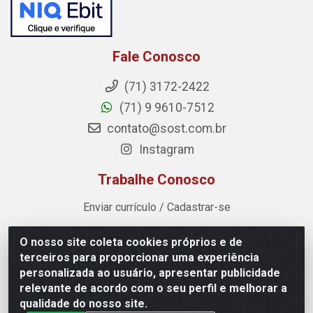
Fale Conosco
(71) 3172-2422
(71) 9 9610-7512
contato@sost.com.br
Instagram
Trabalhe Conosco
Enviar currículo / Cadastrar-se
O nosso site coleta cookies próprios e de
Sost Distribuidora - Rua Cândido Rissut, 254 - Recreio
terceiros para proporcionar uma experiência
Ipitanga, Lauro de Freitas/BA - CEP 42.700-590 - CNPJ
personalizada ao usuário, apresentar publicidade
07.041.307/0001-80
relevante de acordo com o seu perfil e melhorar a
qualidade do nosso site.