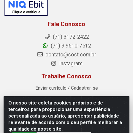
Fale Conosco
(71) 3172-2422
(71) 9 9610-7512
contato@sost.com.br
Instagram
Trabalhe Conosco
Enviar currículo / Cadastrar-se
O nosso site coleta cookies próprios e de
Sost Distribuidora - Rua Cândido Rissut, 254 - Recreio
terceiros para proporcionar uma experiência
Ipitanga, Lauro de Freitas/BA - CEP 42.700-590 - CNPJ
personalizada ao usuário, apresentar publicidade
07.041.307/0001-80
relevante de acordo com o seu perfil e melhorar a
qualidade do nosso site.