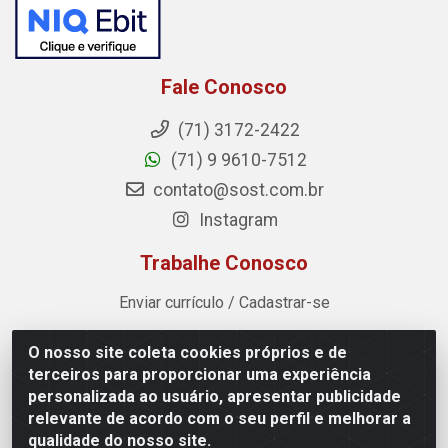
Fale Conosco
(71) 3172-2422
(71) 9 9610-7512
contato@sost.com.br
Instagram
Trabalhe Conosco
Enviar currículo / Cadastrar-se
O nosso site coleta cookies próprios e de
Sost Distribuidora - Rua Cândido Rissut, 254 - Recreio
terceiros para proporcionar uma experiência
Ipitanga, Lauro de Freitas/BA - CEP 42.700-590 - CNPJ
personalizada ao usuário, apresentar publicidade
07.041.307/0001-80
relevante de acordo com o seu perfil e melhorar a
qualidade do nosso site.