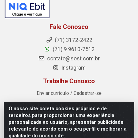
Fale Conosco
(71) 3172-2422
(71) 9 9610-7512
contato@sost.com.br
Instagram
Trabalhe Conosco
Enviar currículo / Cadastrar-se
O nosso site coleta cookies próprios e de
Sost Distribuidora - Rua Cândido Rissut, 254 - Recreio
terceiros para proporcionar uma experiência
Ipitanga, Lauro de Freitas/BA - CEP 42.700-590 - CNPJ
personalizada ao usuário, apresentar publicidade
07.041.307/0001-80
relevante de acordo com o seu perfil e melhorar a
qualidade do nosso site.