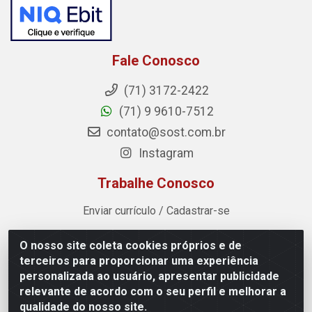
Fale Conosco
(71) 3172-2422
(71) 9 9610-7512
contato@sost.com.br
Instagram
Trabalhe Conosco
Enviar currículo / Cadastrar-se
O nosso site coleta cookies próprios e de
Sost Distribuidora - Rua Cândido Rissut, 254 - Recreio
terceiros para proporcionar uma experiência
Ipitanga, Lauro de Freitas/BA - CEP 42.700-590 - CNPJ
personalizada ao usuário, apresentar publicidade
07.041.307/0001-80
relevante de acordo com o seu perfil e melhorar a
qualidade do nosso site.