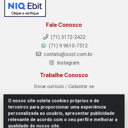
Fale Conosco
(71) 3172-2422
(71) 9 9610-7512
contato@sost.com.br
Instagram
Trabalhe Conosco
Enviar currículo / Cadastrar-se
O nosso site coleta cookies próprios e de
Sost Distribuidora - Rua Cândido Rissut, 254 - Recreio
terceiros para proporcionar uma experiência
Ipitanga, Lauro de Freitas/BA - CEP 42.700-590 - CNPJ
personalizada ao usuário, apresentar publicidade
07.041.307/0001-80
relevante de acordo com o seu perfil e melhorar a
qualidade do nosso site.