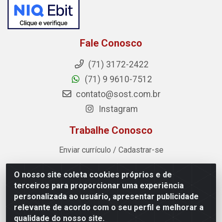
Fale Conosco
(71) 3172-2422
(71) 9 9610-7512
contato@sost.com.br
Instagram
Trabalhe Conosco
Enviar currículo / Cadastrar-se
O nosso site coleta cookies próprios e de
Sost Distribuidora - Rua Cândido Rissut, 254 - Recreio
terceiros para proporcionar uma experiência
Ipitanga, Lauro de Freitas/BA - CEP 42.700-590 - CNPJ
personalizada ao usuário, apresentar publicidade
07.041.307/0001-80
relevante de acordo com o seu perfil e melhorar a
qualidade do nosso site.