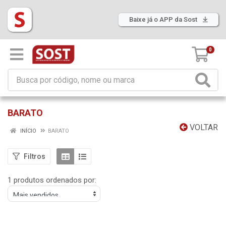
Baixe já o APP da Sost
0
BARATO
VOLTAR
INÍCIO
BARATO
Filtros
1 produtos ordenados por: