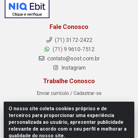
Fale Conosco
(71) 3172-2422
(71) 9 9610-7512
contato@sost.com.br
Instagram
Trabalhe Conosco
Enviar currículo / Cadastrar-se
O nosso site coleta cookies próprios e de
Sost Distribuidora - Rua Cândido Rissut, 254 - Recreio
terceiros para proporcionar uma experiência
Ipitanga, Lauro de Freitas/BA - CEP 42.700-590 - CNPJ
personalizada ao usuário, apresentar publicidade
07.041.307/0001-80
relevante de acordo com o seu perfil e melhorar a
qualidade do nosso site.